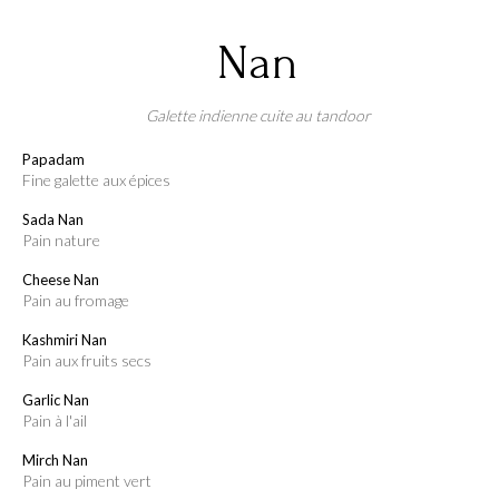
Nan
Galette indienne cuite au tandoor
Papadam
fine galette aux épices
Sada Nan
pain nature
Cheese Nan
pain au fromage
Kashmiri Nan
pain aux fruits secs
Garlic Nan
pain à l'ail
Mirch Nan
pain au piment vert