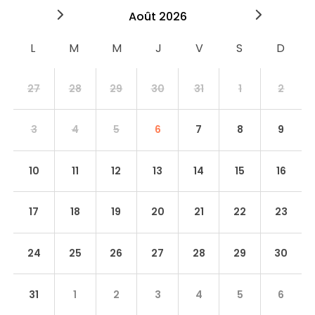
2026
août
2026
septe
27
28
29
30
31
1
2
3
4
5
6
7
8
9
10
11
12
13
14
15
16
17
18
19
20
21
22
23
24
25
26
27
28
29
30
31
1
2
3
4
5
6